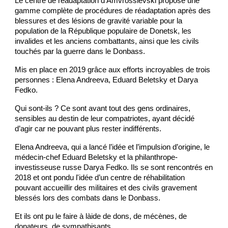
Le centre de réadaptation d'Amvrossievski propose une 
gamme complète de procédures de réadaptation après des 
blessures et des lésions de gravité variable pour la 
population de la République populaire de Donetsk, les 
invalides et les anciens combattants, ainsi que les civils 
touchés par la guerre dans le Donbass.
Mis en place en 2019 grâce aux efforts incroyables de trois 
personnes : Elena Andreeva, Eduard Beletsky et Darya 
Fedko.
Qui sont-ils ? Ce sont avant tout des gens ordinaires, 
sensibles au destin de leur compatriotes, ayant décidé 
d’agir car ne pouvant plus rester indifférents.
Elena Andreeva, qui a lancé l’idée et l’impulsion d’origine, le 
médecin-chef Eduard Beletsky et la philanthrope-
investisseuse russe Darya Fedko. Ils se sont rencontrés en 
2018 et ont pondu l'idée d’un centre de réhabilitation 
pouvant accueillir des militaires et des civils gravement 
blessés lors des combats dans le Donbass.
Et ils ont pu le faire à làide de dons, de mécènes, de 
donateurs, de sympathisants.