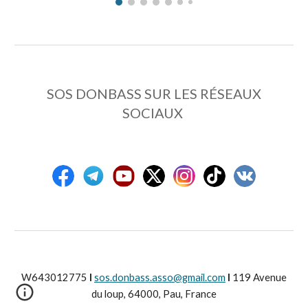
SOS DONBASS
SUR LES RÉSEAUX
SOCIAUX
W643012775
l
sos.donbass.asso@gmail.com
l
119 Avenue
du loup, 64000, Pau, France